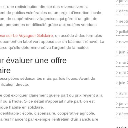
janv
e : une redistribution directe des revenus vers la
déce
de publics vulnérables ou un projet d’insertion locale.
on, de coopératives villageoises qui gèrent un gîte, de
sept
s de personnes en difficulté grâce aux nuitées vendues.
juill
sé sur Le Voyageur Solidaire
, on accède à des formules
uniquement un label vert apposé sur un bâtiment rénové. La
nove
rce qu’elle détermine où va l’argent de la nuitée.
juin
r évaluer une offre
mai 
ire
mai 
descriptions séduisantes mais parfois floues. Avant de
juin
fication directe.
avri
e doit expliquer clairement quelle part du prix revient à la
ou à l’hôte. Si ce détail n’apparaît nulle part, on est
janv
que habillé en solidaire.
entifiable : école, dispensaire, coopérative agricole,
déce
daires financent par exemple l’entretien d’un sanctuaire