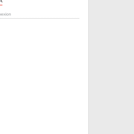
A
exion