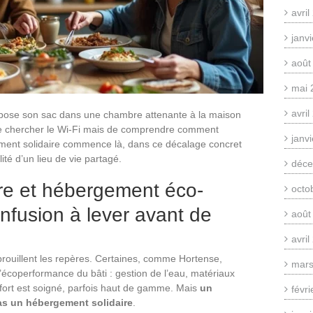
avri
janv
août
mai 
avri
n pose son sac dans une chambre attenante à la maison
s de chercher le Wi-Fi mais de comprendre comment
janv
gement solidaire commence là, dans ce décalage concret
ité d’un lieu de vie partagé.
déce
re et hébergement éco-
octo
nfusion à lever avant de
août
avri
brouillent les repères. Certaines, comme Hortense,
mars
d’écoperformance du bâti : gestion de l’eau, matériaux
nfort est soigné, parfois haut de gamme. Mais
un
févr
s un hébergement solidaire
.