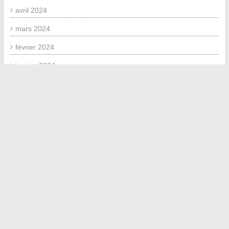
avril 2024
mars 2024
février 2024
janvier 2024
décembre 2023
septembre 2023
juillet 2023
novembre 2020
juin 2020
mai 2020
mai 2019
juin 2018