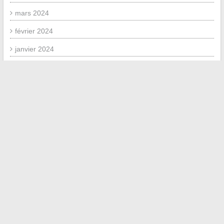
mars 2024
février 2024
janvier 2024
décembre 2023
septembre 2023
juillet 2023
novembre 2020
juin 2020
mai 2020
mai 2019
juin 2018
avril 2018