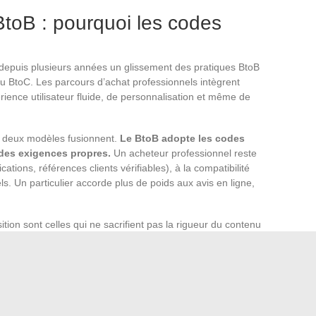
BtoB : pourquoi les codes
depuis plusieurs années un glissement des pratiques BtoB
u BtoC. Les parcours d’achat professionnels intègrent
ience utilisateur fluide, de personnalisation et même de
s deux modèles fusionnent.
Le BtoB adopte les codes
des exigences propres.
Un acheteur professionnel reste
cations, références clients vérifiables), à la compatibilité
. Un particulier accorde plus de poids aux avis en ligne,
ition sont celles qui ne sacrifient pas la rigueur du contenu
e professionnel peut proposer une navigation intuitive et
lacer une fiche technique détaillée par un slogan.
 blancs, webinaires, articles de fond) reste le levier
iés
mpagnes publicitaires à forte portée dominent les stratégies