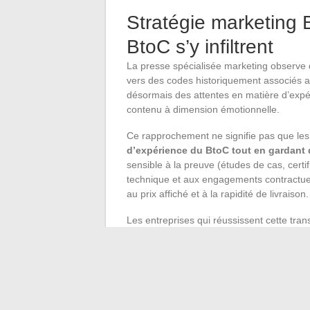
Stratégie marketing 
BtoC s’y infiltrent
La presse spécialisée marketing observe 
vers des codes historiquement associés a
désormais des attentes en matière d’expér
contenu à dimension émotionnelle.
Ce rapprochement ne signifie pas que le
d’expérience du BtoC tout en gardant 
sensible à la preuve (études de cas, certifi
technique et aux engagements contractuels
au prix affiché et à la rapidité de livraison.
Les entreprises qui réussissent cette trans
BtoB au profit de l’esthétique BtoC. Un sit
des visuels soignés sans pour autant remp
En BtoB, le marketing de contenu (livres
principal de génération de leads qualif
En BtoC, les réseaux sociaux et les ca