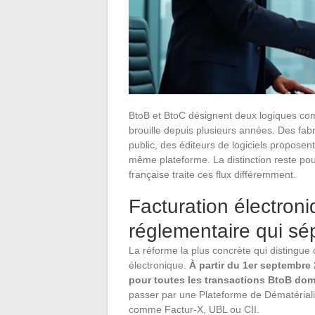
BtoB et BtoC désignent deux logiques comm
brouille depuis plusieurs années. Des fabr
public, des éditeurs de logiciels proposent
même plateforme. La distinction reste po
française traite ces flux différemment.
Facturation électron
réglementaire qui sé
La réforme la plus concrète qui distingu
électronique.
À partir du 1er septembre 
pour toutes les transactions BtoB dome
passer par une Plateforme de Dématérialis
comme Factur-X, UBL ou CII.