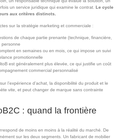
esoin, un responsable technique qui évalue la solution, un
arfois un service juridique qui examine le contrat.
Le cycle
urs aux critères distincts.
tes sur la stratégie marketing et commerciale :
stions de chaque partie prenante (technique, financière,
le personne
omptent en semaines ou en mois, ce qui impose un suivi
relance promotionnelle
oB est généralement plus élevée, ce qui justifie un coût
accompagnement commercial personnalisé
ur l’expérience d’achat, la disponibilité du produit et le
achète vite, et peut changer de marque sans contrainte
B2C : quand la frontière
orrespond de moins en moins à la réalité du marché. De
anément sur les deux segments. Un fabricant de mobilier