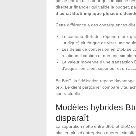
passe par un utilisateur qui identifie le b
directeur financier qui valide le budget, p
d’achat BtoB implique plusieurs décide
Cette différence a des conséquences direc
Le contenu BtoB doit répondre aux que
juridique) plutôt que de viser une seu
Les délais de conversion en BtoB se c
relationnel continu et non une simple 
La valeur moyenne d’une transaction Bt
d’acquisition client supérieur et un 
En BtoC, la fidélisation repose davantage s
prix. Le client particulier compare vite, 
contractuelle.
Modèles hybrides Bto
disparaît
La séparation nette entre BtoB et BtoC c
plus en plus d’entreprises opèrent simult