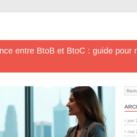
nce entre BtoB et BtoC : guide pour 
ARC
juin
mai 