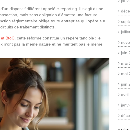
janv
un dispositif différent appelé e-reporting. Il s’agit d’une
déce
nsaction, mais sans obligation d’émettre une facture
nction réglementaire oblige toute entreprise qui opère sur
sept
rcuits de traitement distincts.
juill
 et BtoC
, cette réforme constitue un repère tangible : le
nove
lux n’ont pas la même nature et ne méritent pas le même
juin
mai 
mai 
juin
avri
janv
déce