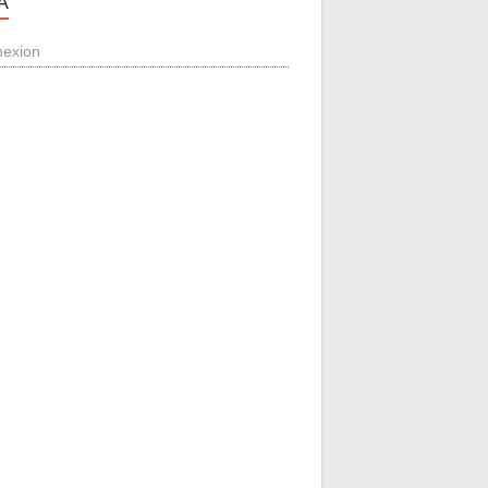
A
exion