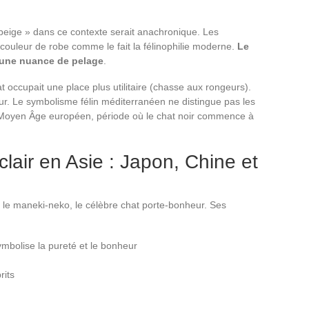
 beige » dans ce contexte serait anachronique. Les
 couleur de robe comme le fait la félinophilie moderne.
Le
s une nuance de pelage
.
 occupait une place plus utilitaire (chasse aux rongeurs).
ur. Le symbolisme félin méditerranéen ne distingue pas les
e Moyen Âge européen, période où le chat noir commence à
 clair en Asie : Japon, Chine et
 le maneki-neko, le célèbre chat porte-bonheur. Ses
ymbolise la pureté et le bonheur
rits