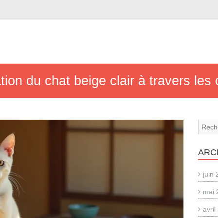
tion du chat beige clair à travers le
ARC
juin
mai 
avri