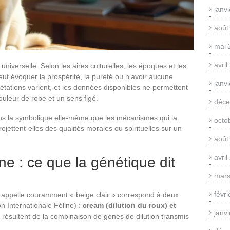
janv
août
mai 
avri
 universelle. Selon les aires culturelles, les époques et les
ut évoquer la prospérité, la pureté ou n’avoir aucune
janv
rétations varient, et les données disponibles ne permettent
ouleur de robe et un sens figé.
déce
oins la symbolique elle-même que les mécanismes qui la
octo
ojettent-elles des qualités morales ou spirituelles sur un
août
avri
ne : ce que la génétique dit
mars
févr
on appelle couramment « beige clair » correspond à deux
n Internationale Féline) :
cream (dilution du roux) et
janv
s résultent de la combinaison de gènes de dilution transmis