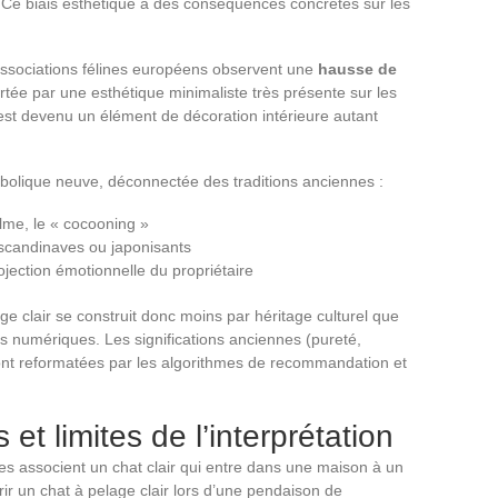
. Ce biais esthétique a des conséquences concrètes sur les
associations félines européens observent une
hausse de
ortée par une esthétique minimaliste très présente sur les
 est devenu un élément de décoration intérieure autant
olique neuve, déconnectée des traditions anciennes :
alme, le « cocooning »
s scandinaves ou japonisants
ojection émotionnelle du propriétaire
 clair se construit donc moins par héritage culturel que
 numériques. Les significations anciennes (pureté,
sont reformatées par les algorithmes de recommandation et
et limites de l’interprétation
es associent un chat clair qui entre dans une maison à un
rir un chat à pelage clair lors d’une pendaison de