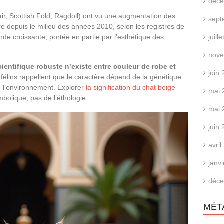
déce
air, Scottish Fold, Ragdoll) ont vu une augmentation des
sept
re depuis le milieu des années 2010, selon les registres de
e croissante, portée en partie par l’esthétique des
juill
nove
ientifique robuste n’existe entre couleur de robe et
juin
 félins rappellent que le caractère dépend de la génétique
e l’environnement. Explorer
la signification du chat beige
mai 
mbolique, pas de l’éthologie.
mai 
juin
avri
janv
déce
MÉT