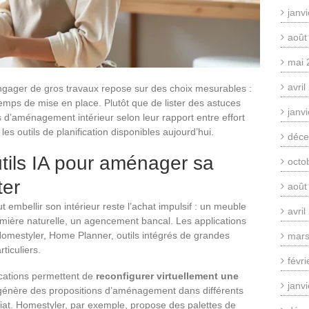
janv
août
mai 
avri
gager de gros travaux repose sur des choix mesurables :
emps de mise en place. Plutôt que de lister des astuces
janv
s d’aménagement intérieur selon leur rapport entre effort
les outils de planification disponibles aujourd’hui.
déce
utils IA pour aménager sa
octo
ter
août
embellir son intérieur reste l’achat impulsif : un meuble
avri
lumière naturelle, un agencement bancal. Les applications
(Homestyler, Home Planner, outils intégrés de grandes
mars
ticuliers.
févr
cations permettent de
reconfigurer virtuellement une
janv
A génère des propositions d’aménagement dans différents
iat. Homestyler, par exemple, propose des palettes de