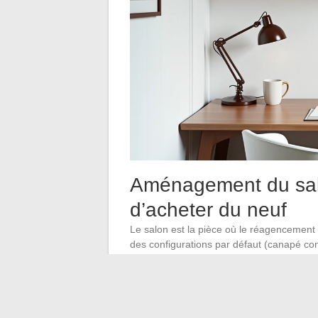
Aménagement du sal
d’acheter du neuf
Le salon est la pièce où le réagencement s
des configurations par défaut (canapé con
tirent pas parti de l’espace réel.
Décaler un canapé de quelques dizaines d
circulation derrière et donne une impress
qu’en face-à-face favorise la conviviali