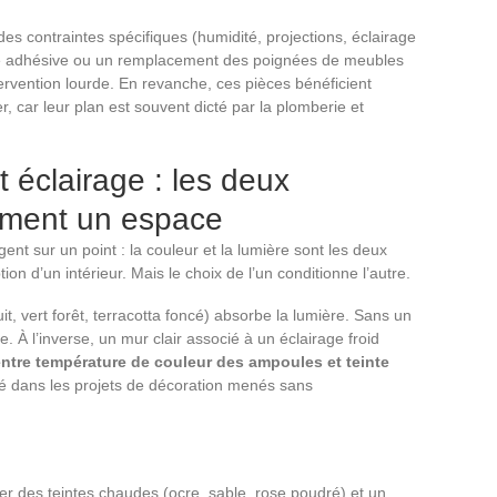
des contraintes spécifiques (humidité, projections, éclairage
e adhésive ou un remplacement des poignées de meubles
tervention lourde. En revanche, ces pièces bénéficient
 car leur plan est souvent dicté par la plomberie et
 éclairage : les deux
orment un espace
ent sur un point : la couleur et la lumière sont les deux
ion d’un intérieur. Mais le choix de l’un conditionne l’autre.
, vert forêt, terracotta foncé) absorbe la lumière. Sans un
e. À l’inverse, un mur clair associé à un éclairage froid
ntre température de couleur des ampoules et teinte
mé dans les projets de décoration menés sans
ier des teintes chaudes (ocre, sable, rose poudré) et un