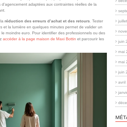
déce
 d’agencement adaptées aux contraintes réelles de la
ant.
sept
 la
réduction des erreurs d’achat et des retours
. Tester
juill
rs et la lumière en quelques minutes permet de valider un
nove
e moindre euro. Pour identifier des professionnels ou des
ez
accéder à la page maison de Maxi Bottin
et parcourir les
juin
mai 
mai 
juin
avri
janv
déce
MÉT