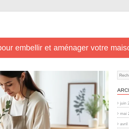
pour embellir et aménager votre mais
ARC
juin
mai 
avri