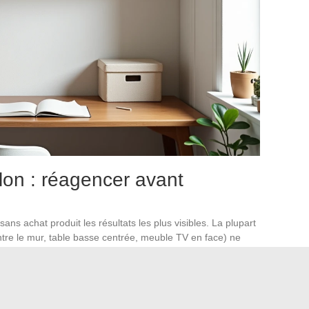
on : réagencer avant
ans achat produit les résultats les plus visibles. La plupart
tre le mur, table basse centrée, meuble TV en face) ne
e centimètres vers le centre de la pièce crée une zone de
ion de profondeur.
Positionner les assises en L plutôt
té
sans ajouter de mobilier.