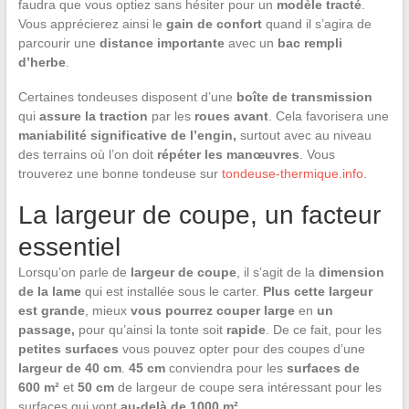
faudra que vous optiez sans hésiter pour un
modèle tracté
.
Vous apprécierez ainsi le
gain de confort
quand il s’agira de
parcourir une
distance importante
avec un
bac rempli
d’herbe
.
Certaines tondeuses disposent d’une
boîte de transmission
qui
assure la traction
par les
roues avant
. Cela favorisera une
maniabilité significative de l’engin,
surtout avec au niveau
des terrains où l’on doit
répéter les
manœuvres
. Vous
trouverez une bonne tondeuse sur
tondeuse-thermique.info
.
La largeur de coupe, un facteur
essentiel
Lorsqu’on parle de
largeur de coupe
, il s’agit de la
dimension
de la lame
qui est installée sous le carter.
Plus cette largeur
est grande
, mieux
vous pourrez couper large
en
un
passage,
pour qu’ainsi la tonte soit
rapide
. De ce fait, pour les
petites surfaces
vous pouvez opter pour des coupes d’une
largeur de 40 cm
.
45 cm
conviendra pour les
surfaces de
600 m²
et
50 cm
de largeur de coupe sera intéressant pour les
surfaces qui vont
au-delà de 1000 m²
.